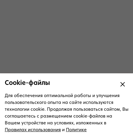
Cookie-файлы
Для обеспечения оптимальной работы и улучшения
пользовательского опыта на сайте используются
технологии cookie. Продолжая пользоваться сайтом, Вы
соглашаетесь с размещением cookie-файлов на
Вашем устройстве на условиях, изложенных в
Правилах использования
и
Политике