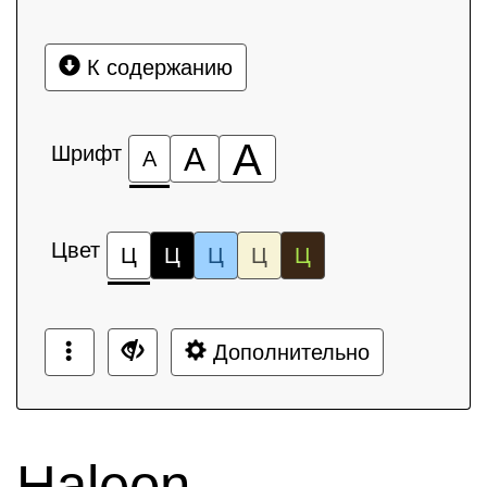
К содержанию
А
Шрифт
А
А
Цвет
Ц
Ц
Ц
Ц
Ц
Дополнительно
Haleon