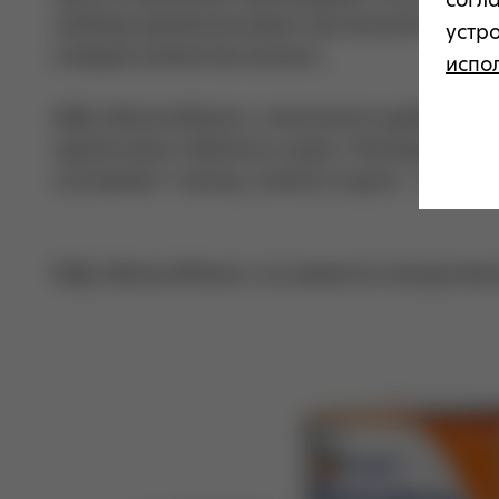
свободу движения даже при высоких нагру
устр
каждым моментом жизни».
испо
БАД «ВольтаФлекс» отличается удобством п
одной мини-таблетке в день. Рекомендован
составляет 1 месяц, полного курса – 3 месяц
БАД «ВольтаФлекс» не является лекарстве