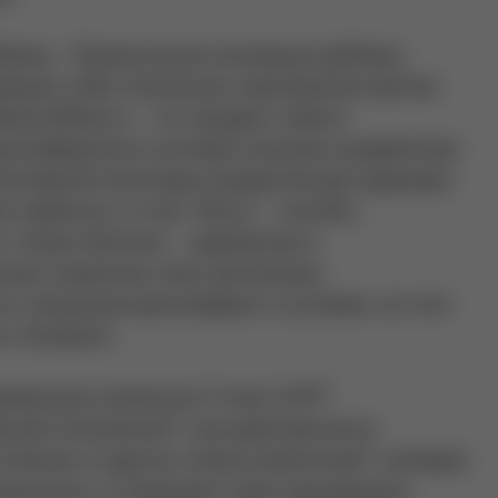
облему – биологически активную добавку
авших себя топических препаратов против
ВольтаФлекс» – это продукт нового
искомфортом в суставах изнутри, воздействуя
пективной категории продуктов для здоровья
(«флексо» от лат. flexus – «изгиб»,
 κίνησις (kinesis) – «движение»).
нные защитные силы организма,
и уменьшая дискомфорт в суставах, за счет
ь человека.
®
ванном коллагене II типа UCII
,
4
нной технологии
, чью действенность
5
 отличие от других типов коллагенов
, попадая
окислоты, а сохраняет свою трехмерную