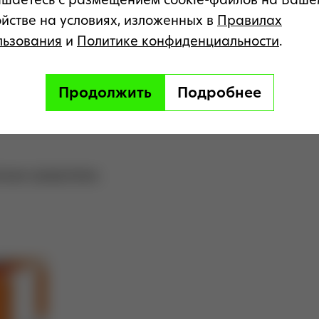
зках и давая им возможность наслаждаться
ойстве на условиях, изложенных в
Правилах
льзования
и
Политике конфиденциальности
.
рименения: его нужно принимать всего по
Продолжить
Подробнее
ная длительность минимального курса
а.
нным средством.