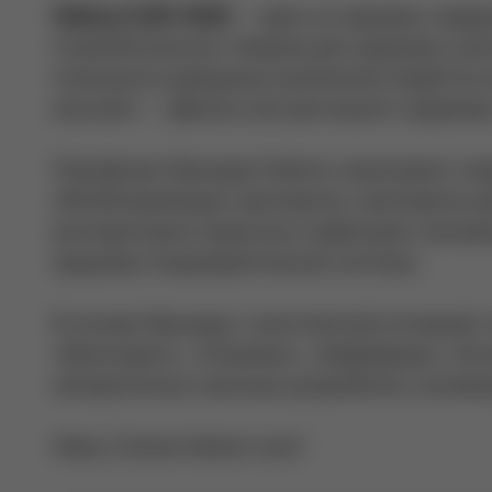
Haleon (LSE: HLN)
— один из мировых лидер
потребительских товаров для здоровья, р
пользуются доверием миллионов людей во 
миссией — «Делать всё для вашего здоровь
Портфолио брендов Haleon охватывает сл
обезболивающие препараты, препараты для
респираторно-вирусных инфекциях, витами
здоровья пищеварительной системы.
В основе брендов с многолетней историей,
«Вольтарен», «Отривин», «Бифиформ», Sens
авторитетные научные разработки, иннова
https://www.haleon.com/