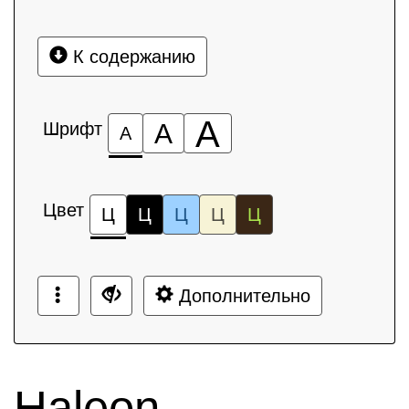
К содержанию
А
Шрифт
А
А
Цвет
Ц
Ц
Ц
Ц
Ц
Дополнительно
Haleon