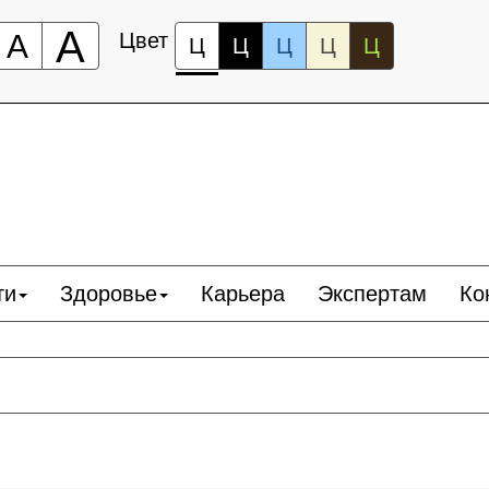
А
А
Цвет
Ц
Ц
Ц
Ц
Ц
ти
Здоровье
Карьера
Экспертам
Ко