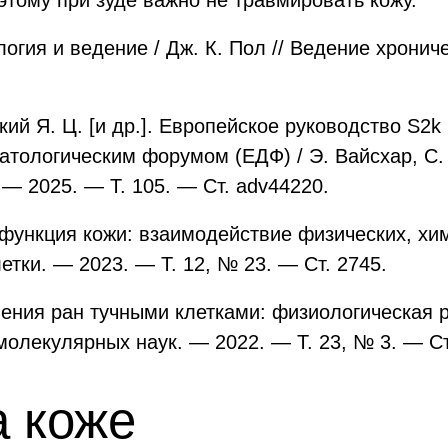
тому при зуде важно не травмировать кожу.
логия и ведение / Дж. К. Пол // Ведение хрони
ий Я. Ц. [и др.]. Европейское руководство S2k 
тологическим форумом (ЕДФ) / Э. Вайсхар, С. 
 — 2025. — Т. 105. — Ст. adv44220.
я функция кожи: взаимодействие физических, х
Клетки. — 2023. — Т. 12, № 23. — Ст. 2745.
ления ран тучными клетками: физиологическая р
олекулярных наук. — 2022. — Т. 23, № 3. — Ст
а коже