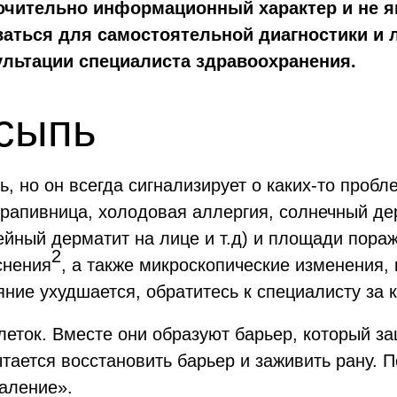
лючительно информационный характер и не я
аться для самостоятельной диагностики и
ультации специалиста здравоохранения.
 сыпь
, но он всегда сигнализирует о каких-то пробл
 крапивница, холодовая аллергия, солнечный де
ейный дерматит на лице и т.д) и площади пора
2
снения
, а также микроскопические изменения,
яние ухудшается, обратитесь к специалисту за 
леток. Вместе они образуют барьер, который з
тается восстановить барьер и заживить рану. 
паление».