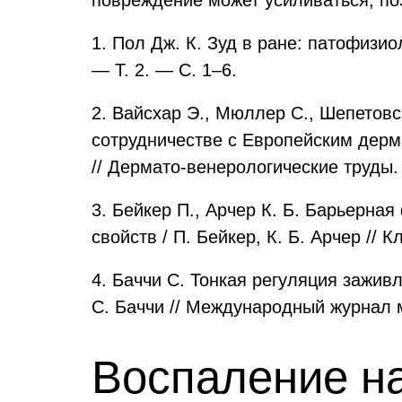
повреждение может усиливаться, поэ
1. Пол Дж. К. Зуд в ране: патофизио
— Т. 2. — С. 1–6.
2. Вайсхар Э., Мюллер С., Шепетовск
сотрудничестве с Европейским дерма
// Дермато-венерологические труды.
3. Бейкер П., Арчер К. Б. Барьерна
свойств / П. Бейкер, К. Б. Арчер // 
4. Баччи С. Тонкая регуляция зажив
С. Баччи // Международный журнал м
Воспаление н