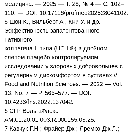
медицина. — 2025 — Т. 28, № 4 — С. 102–
110. — DOI: 10.17116/profmed202528041102.
5 Шон К., Вильберг А., Кни У. и др.
Эффективность запатентованного
нативного
коллагена II типа (UC-II®) в двойном
слепом плацебо-контролируемом
исследовании у здоровых добровольцев с
регулярным дискомфортом в суставах //
Food and Nutrition Sciences. — 2022 — Vol.
13, No. 7 — P. 565–577. — DOI:
10.4236/fns.2022.137042.
6 СГР ВольтаФлекс_
AM.01.20.01.003.R.000155.03.25.
7 Кавчук Г.Н.; Фрайер Дж.; Яремко Дж.Л.;