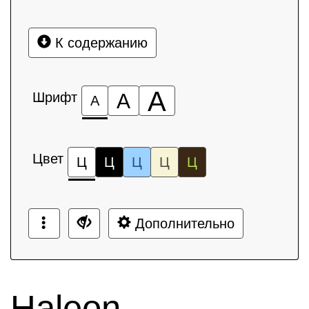
К содержанию
А
Шрифт
А
А
Цвет
Ц
Ц
Ц
Ц
Ц
Дополнительно
Haleon