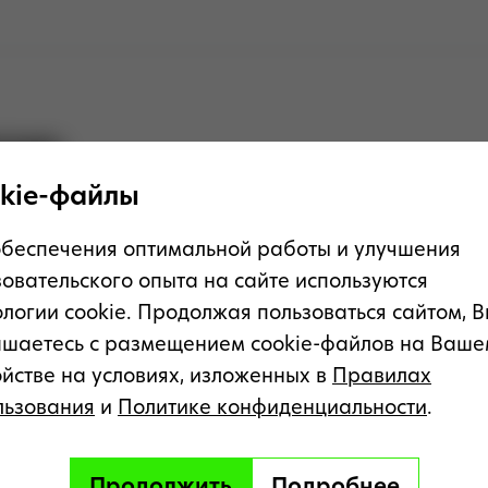
сно:
kie-файлы
Открыть каталог
обеспечения оптимальной работы и улучшения
зовательского опыта на сайте используются
ологии cookie. Продолжая пользоваться сайтом, В
ашаетесь с размещением cookie-файлов на Ваше
ойстве на условиях, изложенных в
Правилах
льзования
и
Политике конфиденциальности
.
Продолжить
Подробнее