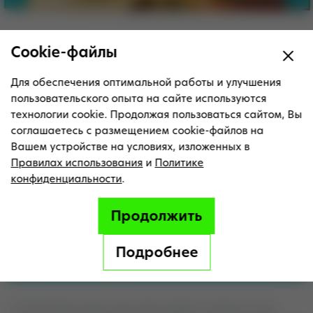
Cookie-файлы
Для обеспечения оптимальной работы и улучшения
пользовательского опыта на сайте используются
технологии cookie. Продолжая пользоваться сайтом, Вы
Корега Professional Комфорт и защита
соглашаетесь с размещением cookie-файлов на
десен
Вашем устройстве на условиях, изложенных в
Правилах использования
и
Политике
Крем для фиксации зубных протезов
конфиденциальности
.
40 г
Продолжить
Подробнее
Подробнее
Открыть каталог
1. В 2,76 раза лучше сила укуса через 12 часов за счет