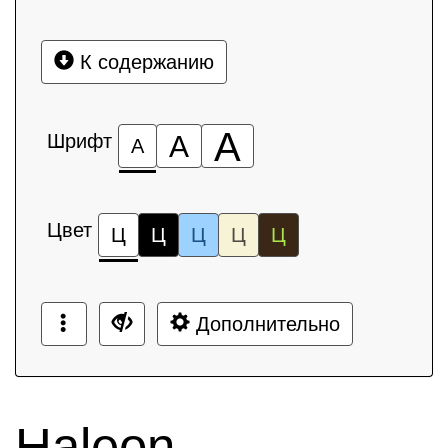
К содержанию
А
Шрифт
А
А
Цвет
Ц
Ц
Ц
Ц
Ц
Дополнительно
Haleon