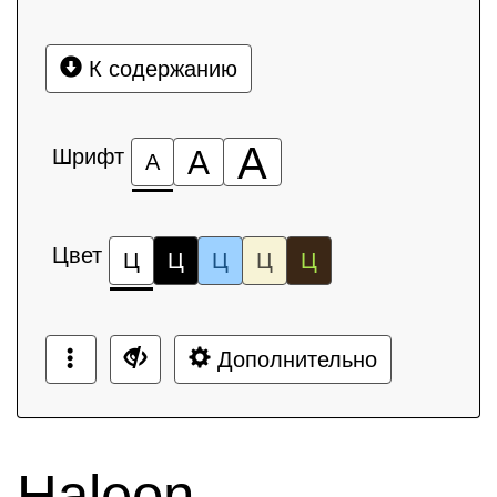
К содержанию
А
Шрифт
А
А
Цвет
Ц
Ц
Ц
Ц
Ц
Дополнительно
Haleon